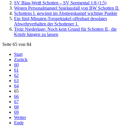
SV Blau-Weiß Schotten – SV Seemental 1:8 (1:5)
Wegen Personalmangel Spielausfall von BW Schotten II.
Schottens I. gewinnt im Abstiegskampf wichtige Punkte
Ein fünf-Minuten-Torspektakel offenbart desolates
Abwehrverhalten der Schottener 1.
Trotz Niederlage: Noch kein Grund für Schotten II., die
Köpfe hängen zu lassen
Seite 65 von 84
Start
Zurück
60
61
62
63
64
65
66
67
68
69
Weiter
Ende