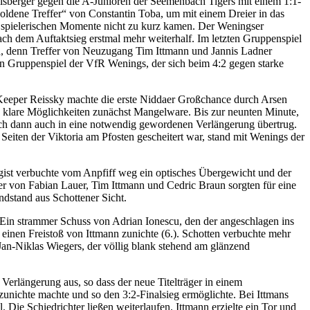
elsberger gegen die A-Junioren der Seemenbach Tigers mit einem 1:1-
oldene Treffer“ von Constantin Toba, um mit einem Dreier in das
e spielerischen Momente nicht zu kurz kamen. Der Weningser
ach dem Auftaktsieg erstmal mehr weiterhalf. Im letzten Gruppenspiel
tand, denn Treffer von Neuzugang Tim Ittmann und Jannis Ladner
ten Gruppenspiel der VfR Wenings, der sich beim 4:2 gegen starke
-Keeper Reissky machte die erste Niddaer Großchance durch Arsen
ere klare Möglichkeiten zunächst Mangelware. Bis zur neunten Minute,
sich dann auch in eine notwendig gewordenen Verlängerung übertrug.
eiten der Viktoria am Pfosten gescheitert war, stand mit Wenings der
ist verbuchte vom Anpfiff weg ein optisches Übergewicht und der
er von Fabian Lauer, Tim Ittmann und Cedric Braun sorgten für eine
ndstand aus Schottener Sicht.
in strammer Schuss von Adrian Ionescu, den der angeschlagen ins
inen Freistoß von Ittmann zunichte (6.). Schotten verbuchte mehr
 Jan-Niklas Wiegers, der völlig blank stehend am glänzend
 Verlängerung aus, so dass der neue Titelträger in einem
nichte machte und so den 3:2-Finalsieg ermöglichte. Bei Ittmans
Die Schiedrichter ließen weiterlaufen. Ittmann erzielte ein Tor und