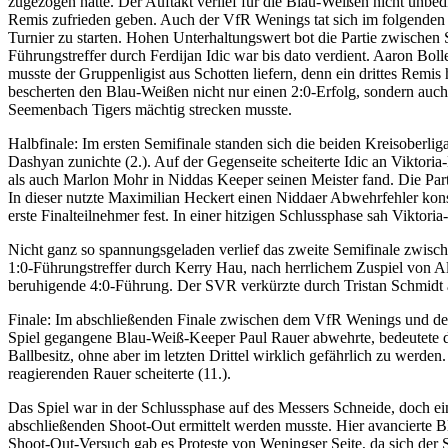
zugezogen hatte. Der Auftakt verlief für die Blau-Weißen nicht unbe
Remis zufrieden geben. Auch der VfR Wenings tat sich im folgenden S
Turnier zu starten. Hohen Unterhaltungswert bot die Partie zwisch
Führungstreffer durch Ferdijan Idic war bis dato verdient. Aaron Bol
musste der Gruppenligist aus Schotten liefern, denn ein drittes Remi
bescherten den Blau-Weißen nicht nur einen 2:0-Erfolg, sondern auch
Seemenbach Tigers mächtig strecken musste.
Halbfinale: Im ersten Semifinale standen sich die beiden Kreisobe
Dashyan zunichte (2.). Auf der Gegenseite scheiterte Idic an Viktori
als auch Marlon Mohr in Niddas Keeper seinen Meister fand. Die Par
In dieser nutzte Maximilian Heckert einen Niddaer Abwehrfehler kons
erste Finalteilnehmer fest. In einer hitzigen Schlussphase sah Viktor
Nicht ganz so spannungsgeladen verlief das zweite Semifinale zwis
1:0-Führungstreffer durch Kerry Hau, nach herrlichem Zuspiel von A
beruhigende 4:0-Führung. Der SVR verkürzte durch Tristan Schmidt auf
Finale: Im abschließenden Finale zwischen dem VfR Wenings und dem
Spiel gegangene Blau-Weiß-Keeper Paul Rauer abwehrte, bedeutete di
Ballbesitz, ohne aber im letzten Drittel wirklich gefährlich zu werd
reagierenden Rauer scheiterte (11.).
Das Spiel war in der Schlussphase auf des Messers Schneide, doch ein T
abschließenden Shoot-Out ermittelt werden musste. Hier avancierte 
Shoot-Out-Versuch gab es Proteste von Weningser Seite, da sich der S