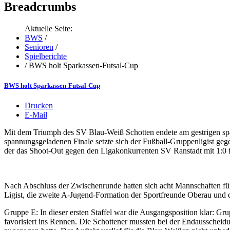
Breadcrumbs
Aktuelle Seite:
BWS
/
Senioren
/
Spielberichte
/
BWS holt Sparkassen-Futsal-Cup
BWS holt Sparkassen-Futsal-Cup
Drucken
E-Mail
Mit dem Triumph des SV Blau-Weiß Schotten endete am gestrigen spä
spannungsgeladenen Finale setzte sich der Fußball-Gruppenligist ge
der das Shoot-Out gegen den Ligakonkurrenten SV Ranstadt mit 1:0 fü
Nach Abschluss der Zwischenrunde hatten sich acht Mannschaften für di
Ligist, die zweite A-Jugend-Formation der Sportfreunde Oberau und d
Gruppe E: In dieser ersten Staffel war die Ausgangsposition klar: G
favorisiert ins Rennen. Die Schottener mussten bei der Endausscheidu