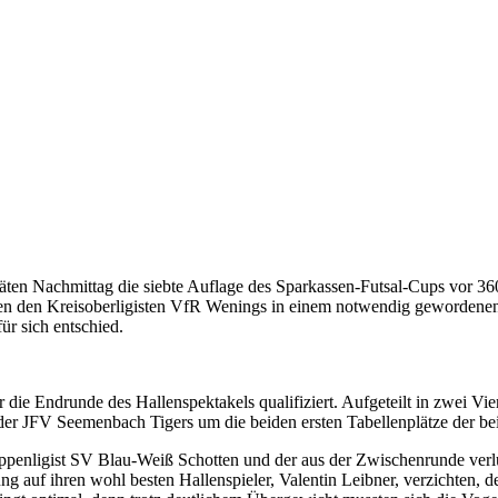
ten Nachmittag die siebte Auflage des Sparkassen-Futsal-Cups vor 3
gen den Kreisoberligisten VfR Wenings in einem notwendig gewordenen S
r sich entschied.
e Endrunde des Hallenspektakels qualifiziert. Aufgeteilt in zwei Viere
er JFV Seemenbach Tigers um die beiden ersten Tabellenplätze der beid
ruppenligist SV Blau-Weiß Schotten und der aus der Zwischenrunde ver
ng auf ihren wohl besten Hallenspieler, Valentin Leibner, verzichten, d