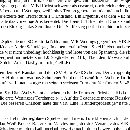
dingt optimal, denn trotz deutlichem Übergewicht mussten sich die Vog
piel gegen den VfB Höchst schwerer als erwartet, doch reichte der „g
en Schotten und Wenings, weil hohes Tempo geboten wurde und auch di
ler erzielte den Treffer zum 1:1-Endstand. Ein Ergebnis, das dem VfR n
s hätte das vorzeitige Aus bedeutet. Die Haardt-Elf hielt dem Druck s
 den Einzug in das Semifinale. Den Staffelsieg perfekt machte im letz
rliga-Spitzenteams SC Viktoria Nidda und VfR Wenings gegenüber. VfR
a-Keeper Andre Schmid (4.). In einem total offenen Spiel blieben weit
tie war nicht unbedingt hochklassig und lebte von der Spannung, die 
equent und netzte zum 1:0-Siegtreffer ein (18.). Nachdem Mawala auf S
ia-Spieler Arsen Dashyan noch „Gelb-Rot“.
chen dem SV Ranstadt und dem SV Blau-Weiß Schotten. Der Gruppenlig
lex Hohmann, war aus Schottener Sicht der Dosenöffner. Weitere Treff
 1:4, Ittmann sorgte mit seinem sechsten Turniertreffer für den 5:1-E
 SV Blau-Weiß Schotten scheuten beide Teams zunächst das Risiko. E
e erste Weningser Torchance (4.). Auf der Gegenseite machte Reissky e
en. Die besseren Chancen hatte der VfR. Eine „Hundertprozentige“ hatte
or fiel in der regulären Spielzeit nicht mehr. Tore blieben auch in der
Blau-Weiß-Keeper Rauer zum Matchwinner, der drei Versuche des VfR zu
chottener mit dem Ball unerlaubterweise nach hinten bewegt haben soll. 