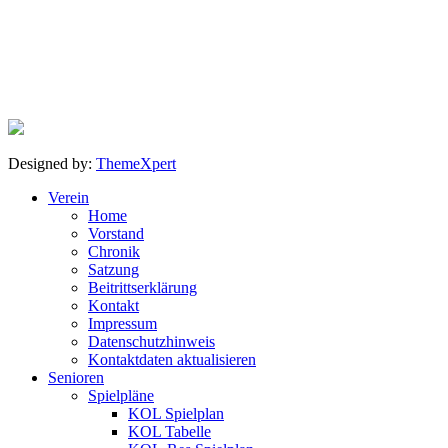
Designed by:
ThemeXpert
Verein
Home
Vorstand
Chronik
Satzung
Beitrittserklärung
Kontakt
Impressum
Datenschutzhinweis
Kontaktdaten aktualisieren
Senioren
Spielpläne
KOL Spielplan
KOL Tabelle